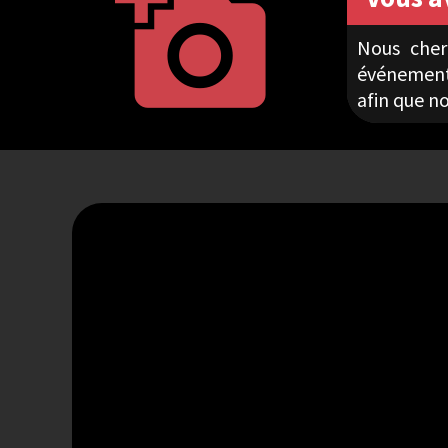
add_a_photo
Nous cher
événements
afin que no