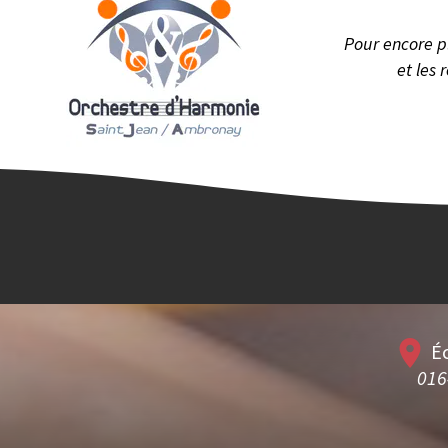
Pour encore pl
et les
place
É
016